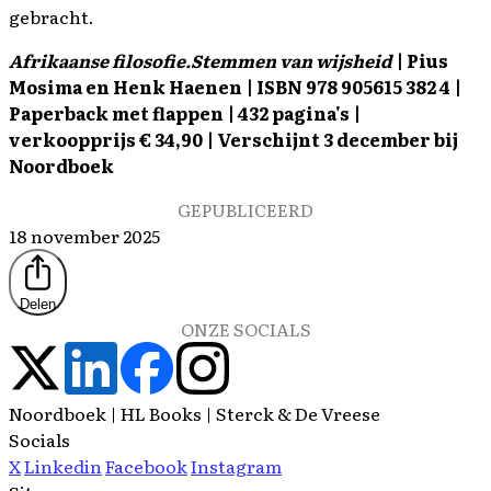
gebracht.
Afrikaanse filosofie.Stemmen van wijsheid
| Pius
Mosima en Henk Haenen | ISBN
978 905615 382 4
|
Paperback met flappen | 432 pagina's |
verkoopprijs € 34,90 | Verschijnt 3 december bij
Noordboek
GEPUBLICEERD
18 november 2025
Delen
ONZE SOCIALS
Noordboek | HL Books | Sterck & De Vreese
Socials
X
Linkedin
Facebook
Instagram