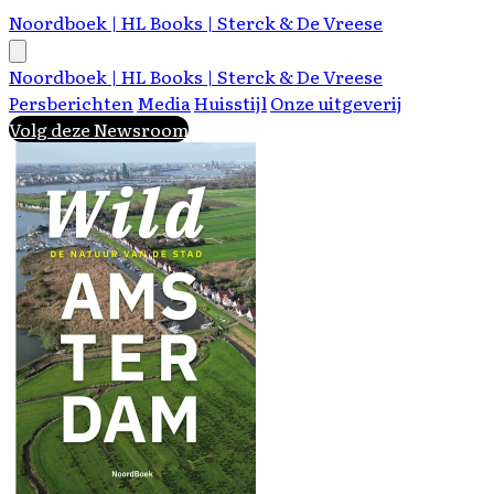
Noordboek | HL Books | Sterck & De Vreese
Noordboek | HL Books | Sterck & De Vreese
Persberichten
Media
Huisstijl
Onze uitgeverij
Volg deze Newsroom