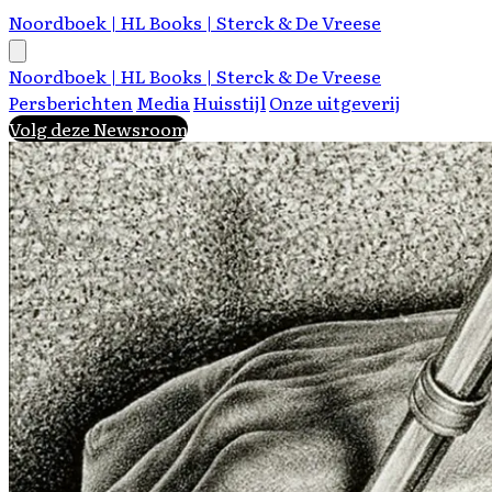
Noordboek | HL Books | Sterck & De Vreese
Noordboek | HL Books | Sterck & De Vreese
Persberichten
Media
Huisstijl
Onze uitgeverij
Volg deze Newsroom